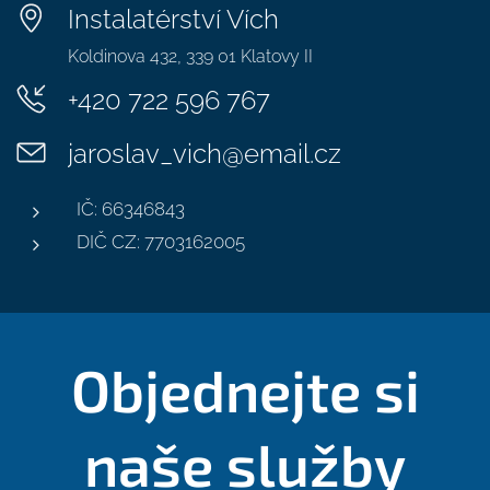
Instalatérství Vích
Koldinova 432, 339 01 Klatovy II
+420 722 596 767
jaroslav_vich@email.cz
IČ: 66346843
DIČ CZ: 7703162005
Objednejte si
naše služby